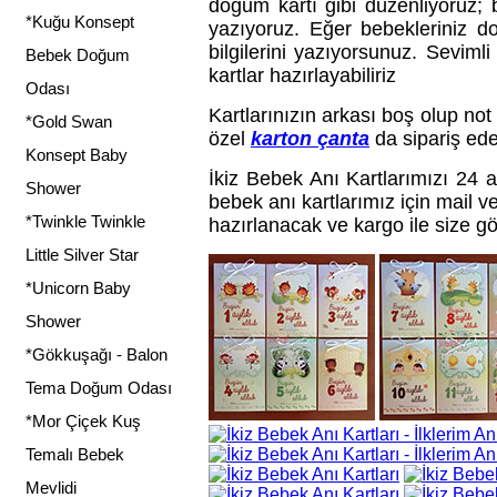
doğum kartı gibi düzenliyoruz; be
*Kuğu Konsept
yazıyoruz. Eğer bebekleriniz do
bilgilerini yazıyorsunuz. Sevimli
Bebek Doğum
kartlar hazırlayabiliriz
Odası
Kartlarınızın arkası boş olup not a
*Gold Swan
özel
karton çanta
da sipariş edeb
Konsept Baby
İkiz Bebek Anı Kartlarımızı 24 a
Shower
bebek anı kartlarımız için mail v
*Twinkle Twinkle
hazırlanacak ve kargo ile size gö
Little Silver Star
*Unicorn Baby
Shower
*Gökkuşağı - Balon
Tema Doğum Odası
*Mor Çiçek Kuş
Temalı Bebek
Mevlidi