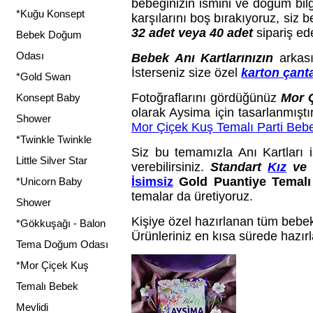
bebeğinizin ismini ve doğum bilgi
*Kuğu Konsept
karşılarını boş bırakıyoruz, siz 
32 adet veya 40 adet
sipariş ede
Bebek Doğum
Odası
Bebek Anı Kartlarınızın
arkası 
İsterseniz size özel
karton çant
*Gold Swan
Fotoğraflarını gördüğünüz
Mor 
Konsept Baby
olarak Aysima için tasarlanmıştı
Shower
Mor Çiçek Kuş Temalı Parti Bebe
*Twinkle Twinkle
Siz bu temamızla Anı Kartları i
Little Silver Star
verebilirsiniz.
Standart
Kız
v
İsimsiz
Gold Puantiye Temalı
*Unicorn Baby
temalar da üretiyoruz.
Shower
Kişiye özel hazırlanan tüm bebek 
*Gökkuşağı - Balon
Ürünleriniz en kısa sürede hazırl
Tema Doğum Odası
*Mor Çiçek Kuş
Temalı Bebek
Mevlidi