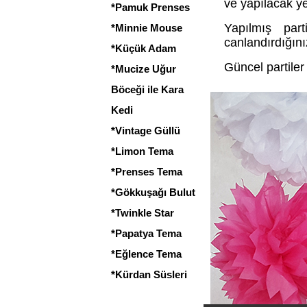
ve yapılacak ye
*Pamuk Prenses
Yapılmış part
*Minnie Mouse
canlandırdığını
*Küçük Adam
Güncel partiler 
*Mucize Uğur
Böceği ile Kara
Kedi
*Vintage Güllü
*Limon Tema
*Prenses Tema
*Gökkuşağı Bulut
*Twinkle Star
*Papatya Tema
*Eğlence Tema
*Kürdan Süsleri