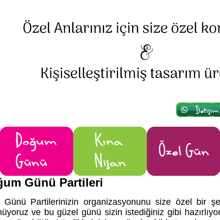
ğum Günü Partileri
ünü Partilerinizin organizasyonunu size özel bir şek
üyoruz ve bu güzel günü sizin istediğiniz gibi hazırlıyo