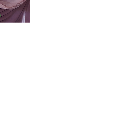
Küçük Adam - Bıyık Temalı Doğum Gün